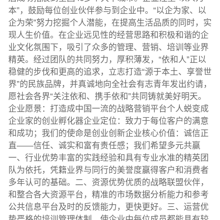
本”，鼓励每位创业伙伴参与到企业中。“以企为家、以
企为荣”努力挖掘个人潜能，在提高生活品质的同时，实
现人生价值。在企业远见性的经营思路和积极和谐的企
业文化氛围下，吸引了众多的管理、营销、培训等业界
精英。经过团队的共同努力，厚积薄发，“依和人”正以
稳健的步伐和更高的追求，立志打造“源于本土、享誉世
界”的民族品牌，并真诚地向全社会有志青年发出约请，
愿社会各界“关注依和、携手依和”共同铸就美好明天。
企业愿景：打造成中国一流的战略营销平台个人蜕变成
企业家的创业孵化器企业定位：致力于每位客户的满意
和成功；我们的使命是创业创新企业核心价值：诚信正
直——信任、诚实和富有责任感；我们希望多元共赢
一、行业优势丰富的实践经验和具有专业水准的精英团
队为依托，凭籍业界与同行的美誉度赢得客户和消费者
多年认可的基础。二、资源优势优质的战略联盟伙伴，
和整合各大资源平台，精准的市场数据分析能力和参考
公共信息平台及时的反馈能力，更快更好。三、运营优
势严格的培训管理体制，使企业中每位成员都能具有较