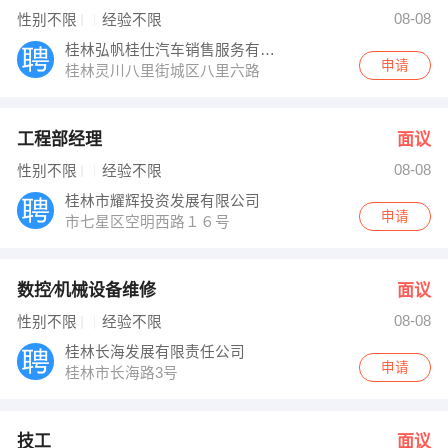
唐先生,罗先生 发布 [数控∕机械设备维修 ] 招聘信息
08-08
性别不限
经验不限
文世宇 发布 [技工 ] 招聘信息
李娟 发布 [保险代理人 ] 招聘信息
桂林弘帆桂仕汽车销售服务有限公司
【桂林长海发展有限责任公司 】 强势入驻
申请
桂林灵川八里街城区八里六路
工程部经理
面议
08-08
性别不限
经验不限
桂林市耀辉投资发展有限公司
申请
市七星区空明西路１６号
数控∕机械设备维修
面议
08-08
性别不限
经验不限
桂林长海发展有限责任公司
申请
桂林市长海路3号
技工
面议