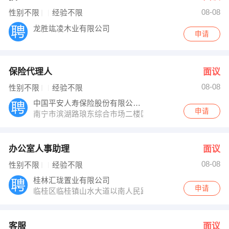
08-08
性别不限
经验不限
龙胜竑凌木业有限公司
申请
保险代理人
面议
08-08
性别不限
经验不限
中国平安人寿保险股份有限公司广西分公司区
申请
南宁市滨湖路琅东综合市场二楼区拓部十课
办公室人事助理
面议
08-08
性别不限
经验不限
桂林汇珑置业有限公司
申请
临桂区临桂镇山水大道以南人民路延长线以西汇金时代广场1
客服
面议