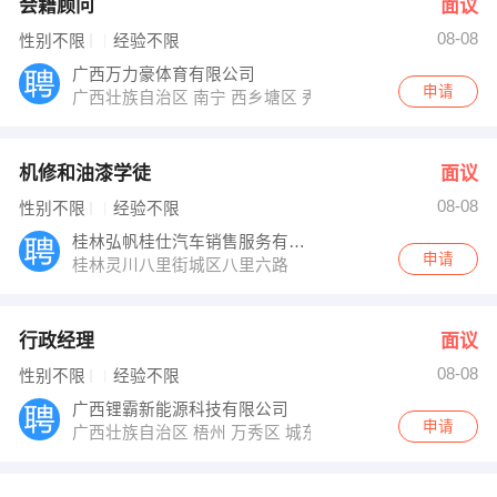
会籍顾问
面议
08-08
性别不限
经验不限
广西万力豪体育有限公司
申请
广西壮族自治区 南宁 西乡塘区 秀灵路7号鼎盛国际三楼B3
机修和油漆学徒
面议
08-08
性别不限
经验不限
桂林弘帆桂仕汽车销售服务有限公司
申请
桂林灵川八里街城区八里六路
行政经理
面议
08-08
性别不限
经验不限
广西锂霸新能源科技有限公司
申请
广西壮族自治区 梧州 万秀区 城东镇都连永新嘉利西北14